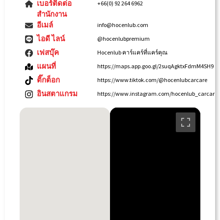
เบอร์ติดต่อ
+66(0) 92 264 6962
สำนักงาน
อีเมล์
info@hocenlub.com
ไอดี ไลน์
@hocenlubpremium
เฟสบุ๊ค
Hocenlub คาร์แคร์ที่แคร์คุณ
แผนที่
https://maps.app.goo.gl/2suqAgktxFdmM4SH9
ติ๊กต็อก
https://www.tiktok.com/@hocenlubcarcare
อินสตาแกรม
https://www.instagram.com/hocenlub_carcare