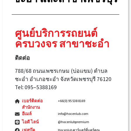
ศูนย์บริการรถยนต์
ครบวงจร สาขาชะอำ
ติดต่อ
788/68 ถนนเพชรเกษม (บ่อแขม) ตำบล
ชะอำ อำเภอชะอำ จังหวัดเพชรบุรี 76120
Tel: 095–5388169
เบอร์ติดต่อ
+66(0) 95 538 8169
สำนักงาน
อีเมล์
info@hocenlub.com
ไอดี ไลน์
@hocenlubpremium
เฟสบุ๊ค
Hocenlub คาร์แคร์ที่แคร์คุณ