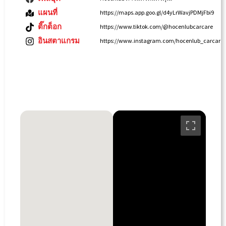
แผนที่
https://maps.app.goo.gl/d4yLrWavjPDMjFbi9
ติ๊กต็อก
https://www.tiktok.com/@hocenlubcarcare
อินสตาแกรม
https://www.instagram.com/hocenlub_carcare