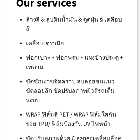
Our services
ล้างสี & ลูบดินน้ำมัน & ดูดฝุ่น & เคลือบ
สี
เคลือบเซรามิก
ฟอกเบาะ + ฟอกพรม + แผงข้างประตู +
เพดาน
ขัดชักเงาขจัดคราบ ลบลอยขนแมว
ขัดลอยลึก ขัดปรับสภาพผิวสีรถเต็ม
ระบบ
WRAP ฟิล์มสี PET / WRAP ฟิล์มใสกัน
รอย TPU/ ฟิล์มป้องกัน UV ไฟหน้า
ขัดปรับสภาพด้วย Cleaner เคลือบสีอค